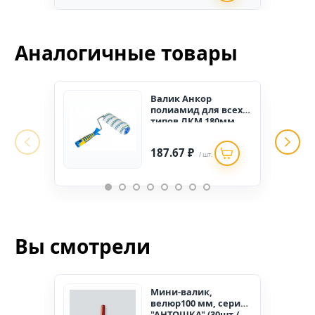
Аналогичные товары
Валик Анкор
полиамид для всех
типов ЛКМ 180мм
D8мм
187.67 ₽
/ шт.
Вы смотрели
Мини-валик,
велюр100 мм, серия
"АНТОШКА" (30шт./