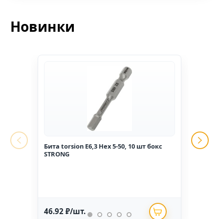
Новинки
Бита torsion E6,3 Hex 5-50, 10 шт бокс
Гвоз
STRONG
1,6*2
46.92 ₽/шт.
234.