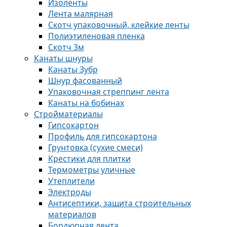
Изоленты
Лента малярная
Скотч упаковочный, клейкие ленты
Полиэтиленовая пленка
Скотч 3м
Канаты шнуры
Канаты Зубр
Шнур фасованный
Упаковочная стреппинг лента
Канаты на бобинах
Стройматериалы
Гипсокартон
Профиль для гипсокартона
Грунтовка (сухие смеси)
Крестики для плитки
Термометры уличные
Утеплители
Электроды
Антисептики, защита строительных
материалов
Бордюрная лента