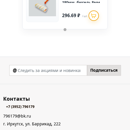
180мм, бюгель 8мм,
ворс 12мм,
полиамид (уп 50 шт.)
296.69 ₽
/ шт.
@
Подписаться
Контакты
+7 (3952) 796179
796179@bk.ru
г. Иркутск, ул. Баррикад, 222