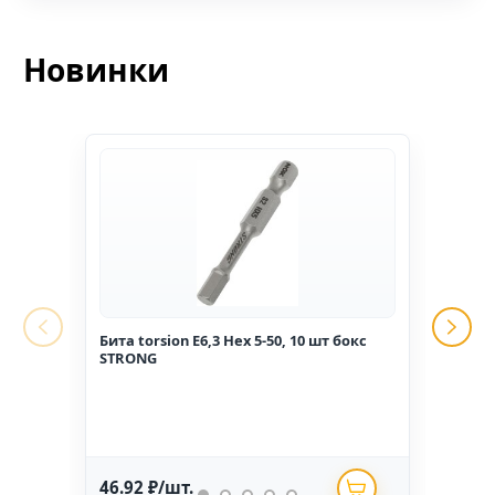
Новинки
Бита torsion E6,3 Hex 5-50, 10 шт бокс
Гвоз
STRONG
1,6*2
46.92 ₽/шт.
234.