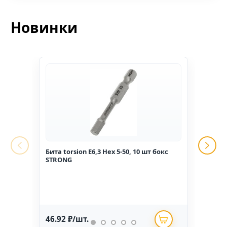
Новинки
Бита torsion E6,3 Hex 5-50, 10 шт бокс
Гвоз
STRONG
1,6*2
46.92 ₽/шт.
234.