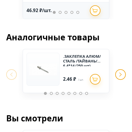
46.92 ₽/шт.
234.
Аналогичные товары
.ЗАКЛЕПКА АЛЮМ/
СТАЛЬ /ТАЙВАНЬ/
6,4*14 (250 шт)
2.46 ₽
/ шт.
Вы смотрели