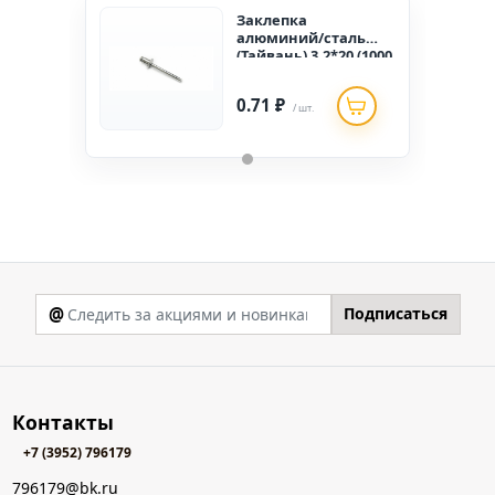
Заклепка
алюминий/сталь
(Тайвань) 3,2*20 (1000
шт)
0.71 ₽
/ шт.
@
Подписаться
Контакты
+7 (3952) 796179
796179@bk.ru