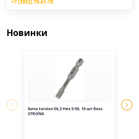
+7 (3952) 79-61-79
Новинки
Бита torsion E6,3 Hex 5-50, 10 шт бокс
Гвоз
STRONG
1,6*2