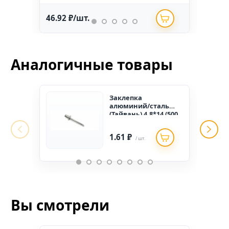
46.92 ₽/шт.
234.
Аналогичные товары
Заклепка
алюминий/сталь
(Тайвань) 4,8*14 (500
шт)
1.61 ₽
/ шт.
Вы смотрели