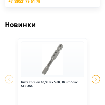
+7 (3952) 79-61-79
Новинки
Бита torsion E6,3 Hex 5-50, 10 шт бокс
Гвоз
STRONG
1,6*2