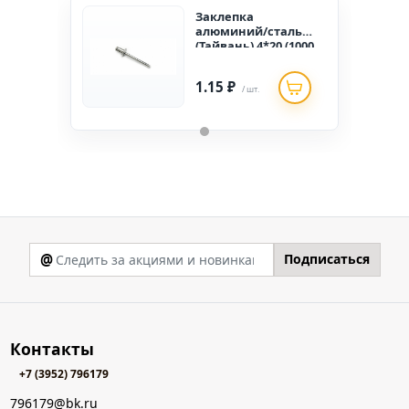
Заклепка
алюминий/сталь
(Тайвань) 4*20 (1000
шт)
1.15 ₽
/ шт.
@
Подписаться
Контакты
+7 (3952) 796179
796179@bk.ru