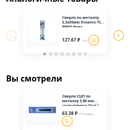
Сверло по металлу
5,5х93мм Dinamic-TIN
Р9М3 фрез.
"Hagwert"
127.67 ₽
/ шт.
Вы смотрели
Сверло СЦП по
металлу 3,80 мм
скин-пленка (3шт.)
63.38 ₽
/ Упаковка