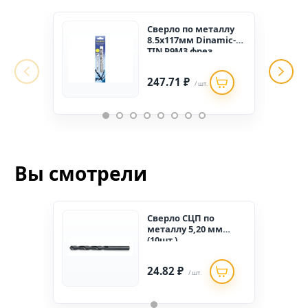
Сверло по металлу
8.5х117мм Dinamic-
TIN Р9М3 фрез.
"Hagwert"
247.71 ₽
/ шт.
Вы смотрели
Сверло СЦП по
металлу 5,20 мм
(10шт.)
24.82 ₽
/ шт.