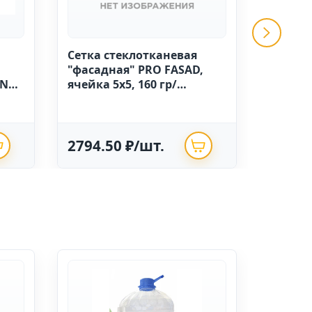
Сетка стеклотканевая
GRINDA 
"фасадная" PRO FASAD,
ручной
IN
ячейка 5х5, 160 гр/
высоко
м.кв.,1м х 50 Китай
полиэт
опрыск
2794.50 ₽/шт.
625.0