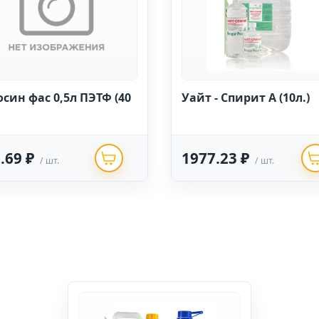
осин фас 0,5л ПЭТФ (40
Уайт - Спирит А (10л.)
.69 ₽
1977.23 ₽
/ шт.
/ шт.