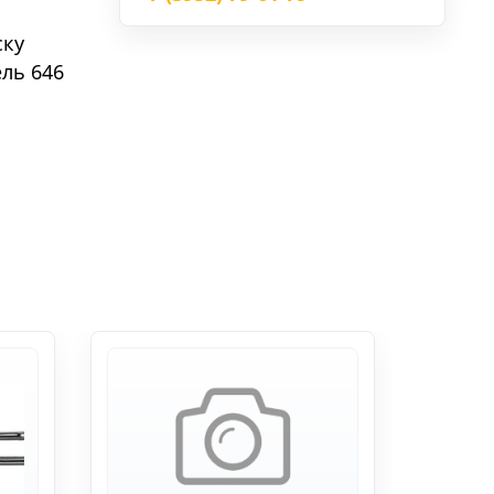
ску
ель 646