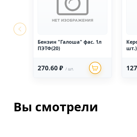
Бензин "Галоша" фас. 1л
Кер
ПЭТФ(20)
шт.)
270.60 ₽
127
/ шт.
Вы смотрели