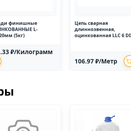
зди финишные
Цепь сварная
НКОВАННЫЕ L-
длиннозвенная,
20мм (5кг)
оцинкованная LLC 6 D
763 (20м)
4.33 ₽/Килограмм
106.97 ₽/Метр
ры