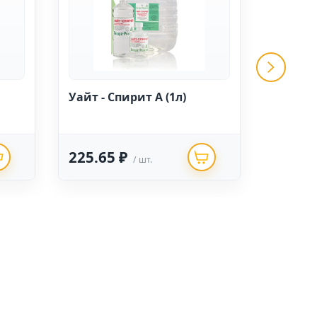
Уайт - Спирит А (1л)
Раствор
225.65 ₽
3669.
/ шт.