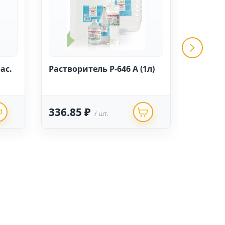
ас.
Растворитель Р-646 А (1л)
Уайт - 
336.85 ₽
225.6
/ шт.