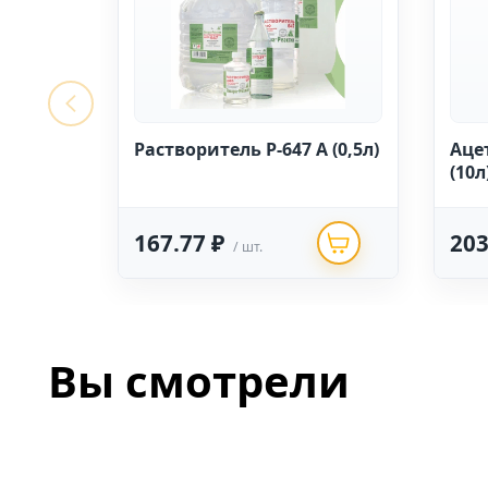
Растворитель Р-647 А (0,5л)
Аце
(10л
167.77 ₽
203
/ шт.
Вы смотрели