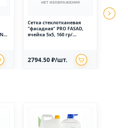
Сетка стеклотканевая
GRINDA 
"фасадная" PRO FASAD,
ручной
IN
ячейка 5х5, 160 гр/
высоко
м.кв.,1м х 50 Китай
полиэт
опрыск
2794.50 ₽/шт.
625.0