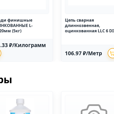
зди финишные
Цепь сварная
НКОВАННЫЕ L-
длиннозвенная,
20мм (5кг)
оцинкованная LLC 6 D
763 (20м)
4.33 ₽/Килограмм
106.97 ₽/Метр
ры