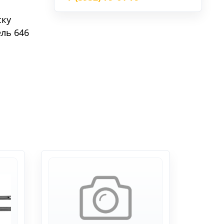
ску
ель 646