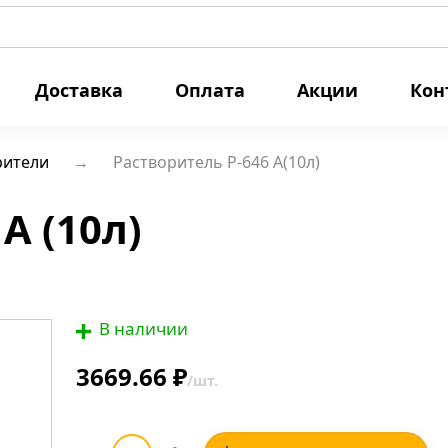
Доставка
Оплата
Акции
Кон
рители
Растворитель Р-646 А(10л)
А (10л)
В наличии
3669.66 ₽
/шт.