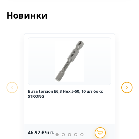
Новинки
Бита torsion E6,3 Hex 5-50, 10 шт бокс
Гвоз
STRONG
1,6*2
46.92 ₽/шт.
234.