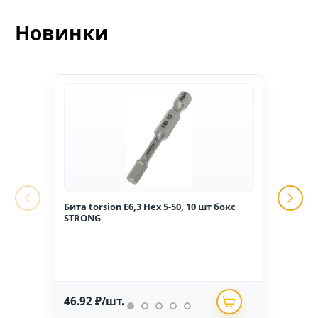
Новинки
Бита torsion E6,3 Hex 5-50, 10 шт бокс
Гвоз
STRONG
1,6*2
46.92 ₽/шт.
234.