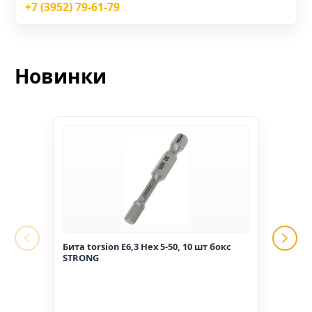
+7 (3952) 79-61-79
Новинки
Бита torsion E6,3 Hex 5-50, 10 шт бокс
Гвоз
STRONG
1,6*2