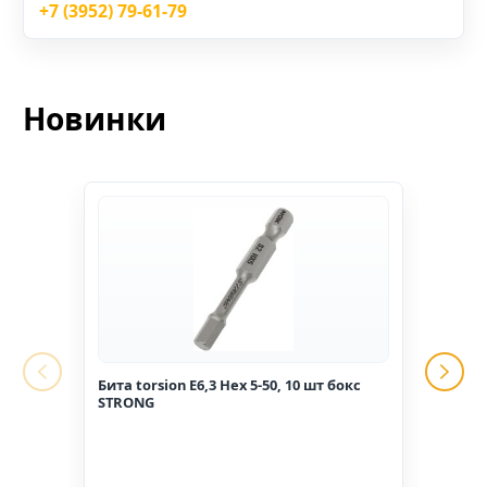
+7 (3952) 79-61-79
Новинки
Бита torsion E6,3 Hex 5-50, 10 шт бокс
Гвоз
STRONG
1,6*2