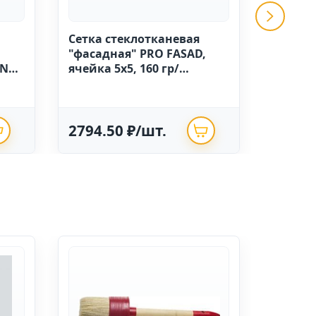
Сетка стеклотканевая
GRINDA 
"фасадная" PRO FASAD,
ручной
IN
ячейка 5х5, 160 гр/
высоко
м.кв.,1м х 50 Китай
полиэт
опрыск
2794.50 ₽/шт.
625.0