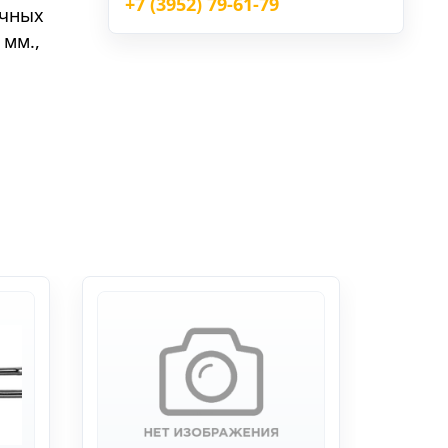
+7 (3952) 79-61-79
ичных
 мм.,