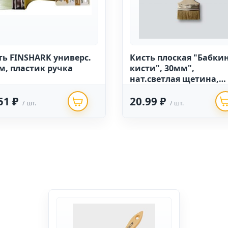
ть FINSHARK универс.
Кисть плоская "Бабкины
м, пластик ручка
кисти", 30мм",
нат.светлая щетина,
деревянная ручка
51 ₽
20.99 ₽
/ шт.
/ шт.