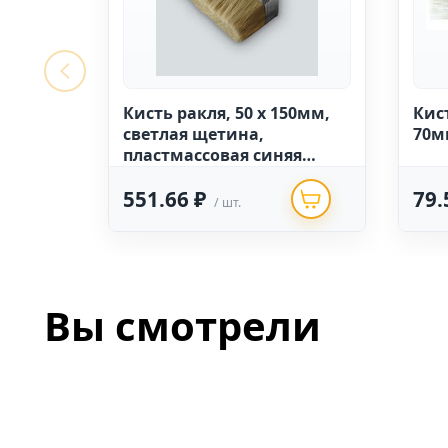
Кисть ракля, 50 х 150мм,
Кис
светлая щетина,
70м
пластмассовая синяя
ручка (8шт./40шт.)
551.66 ₽
79.
/ шт.
Вы смотрели