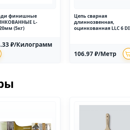
зди финишные
Цепь сварная
НКОВАННЫЕ L-
длиннозвенная,
20мм (5кг)
оцинкованная LLC 6 D
763 (20м)
4.33 ₽/Килограмм
106.97 ₽/Метр
ры