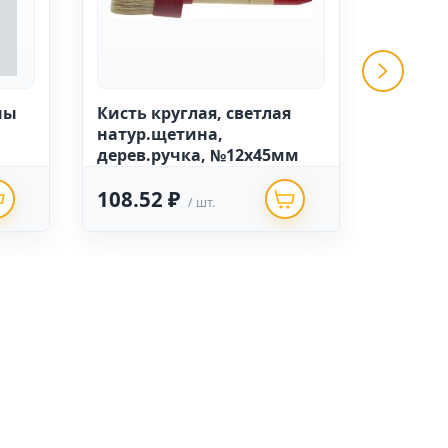
Кисть круглая, светлая
Кисть 
натур.щетина,
натур.
дерев.ручка, №12х45мм
дерев.
108.52 ₽
211.2
/ шт.