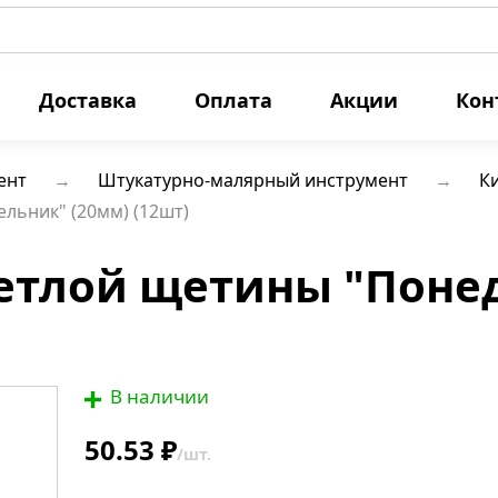
Доставка
Оплата
Акции
Кон
ент
Штукатурно-малярный инструмент
К
льник" (20мм) (12шт)
светлой щетины "Поне
В наличии
50.53 ₽
/шт.