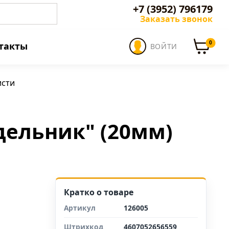
+7 (3952) 796179
Заказать звонок
0
такты
ВОЙТИ
исти
дельник" (20мм)
Кратко о товаре
Артикул
126005
Штрихкод
4607052656559