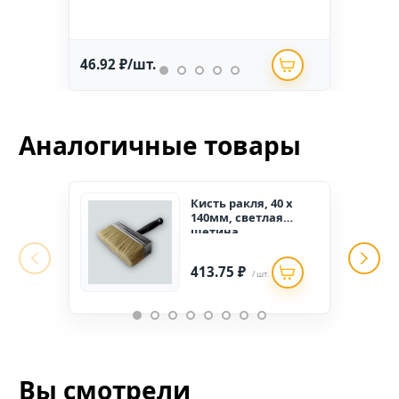
46.92 ₽/шт.
234.
Аналогичные товары
Кисть ракля, 40 х
140мм, светлая
щетина,
пластмассовая
синяя ручка
413.75 ₽
/ шт.
Вы смотрели