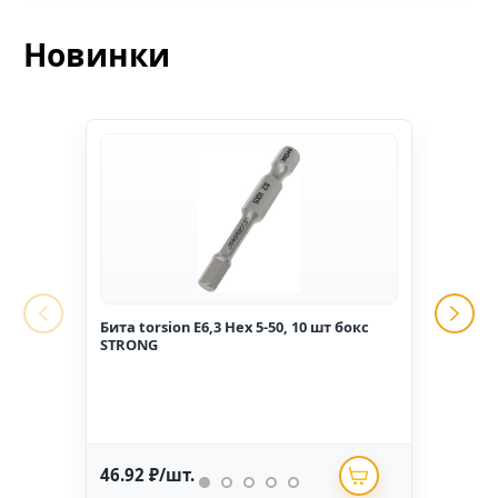
Новинки
Бита torsion E6,3 Hex 5-50, 10 шт бокс
Гвоз
STRONG
1,6*2
46.92 ₽/шт.
234.