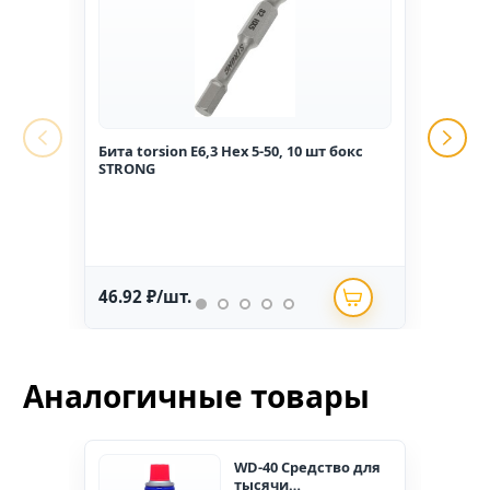
Бита torsion E6,3 Hex 5-50, 10 шт бокс
Гвоз
STRONG
1,6*2
46.92 ₽/шт.
234.
Аналогичные товары
WD-40 Средство для
тысячи