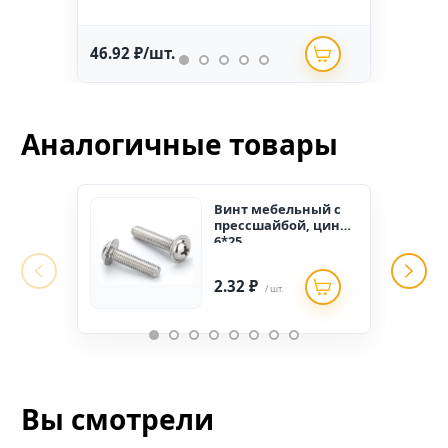
46.92 ₽/шт.
234.
Аналогичные товары
Винт мебельный с
прессшайбой, цинк
6*25
2.32 ₽
/ шт.
Вы смотрели