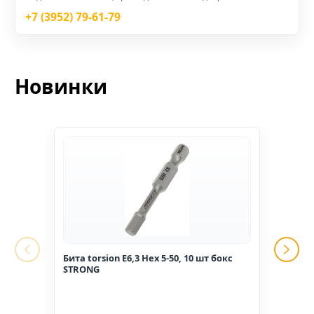
+7 (3952) 79-61-79
Новинки
Бита torsion E6,3 Hex 5-50, 10 шт бокс
Гвоз
STRONG
1,6*2