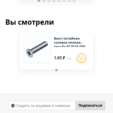
Вы смотрели
Винт потайная
головка полная
резьба PZ 8*16 (500
шт.)
1.65 ₽
/ шт.
@
Подписаться