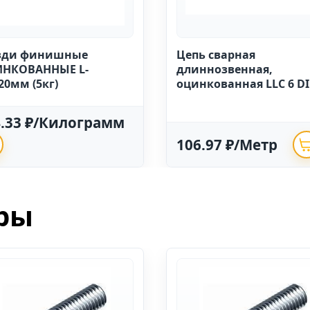
зди финишные
Цепь сварная
НКОВАННЫЕ L-
длиннозвенная,
20мм (5кг)
оцинкованная LLC 6 D
763 (20м)
4.33 ₽/Килограмм
106.97 ₽/Метр
ры