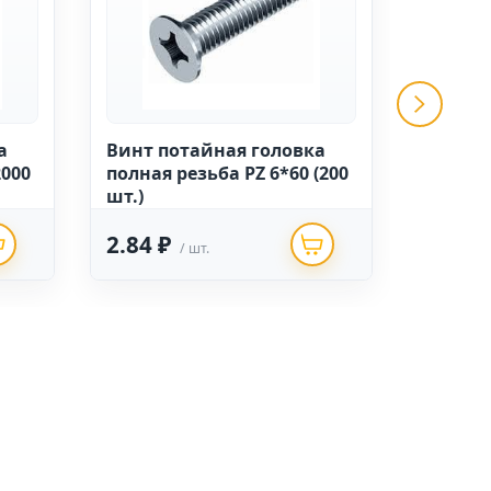
а
Винт потайная головка
Винт п
2000
полная резьба PZ 6*60 (200
полная 
шт.)
шт.)
2.84 ₽
1.06 
/ шт.