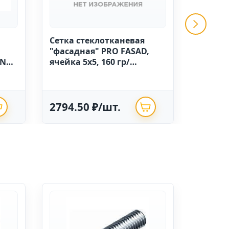
Сетка стеклотканевая
GRINDA 
"фасадная" PRO FASAD,
ручной
IN
ячейка 5х5, 160 гр/
высоко
м.кв.,1м х 50 Китай
полиэт
опрыск
2794.50 ₽/шт.
625.0