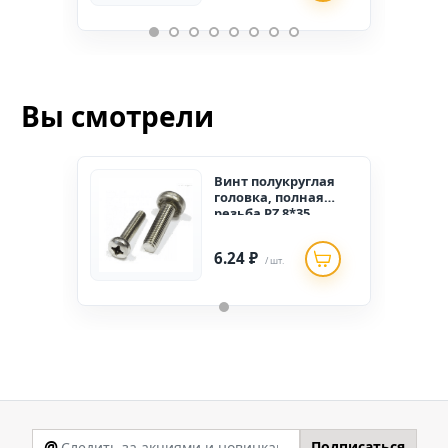
Вы смотрели
Винт полукруглая
головка, полная
резьба PZ 8*35
(200шт.)
6.24 ₽
/ шт.
@
Подписаться