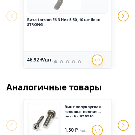
Бита torsion E6,3 Hex 5-50, 10 шт бокс
Гвоз
STRONG
1,6*2
46.92 ₽/шт.
234.
Аналогичные товары
Винт полукруглая
головка, полная
резьба PZ 5*10
(1000шт.)
1.50 ₽
/ шт.