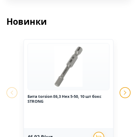
Новинки
Бита torsion E6,3 Hex 5-50, 10 шт бокс
Гвоз
STRONG
1,6*2