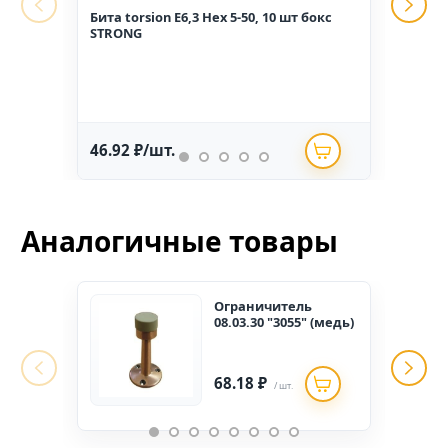
Бита torsion E6,3 Hex 5-50, 10 шт бокс
Гвоз
STRONG
1,6*2
46.92 ₽/шт.
234.
Аналогичные товары
Ограничитель
08.03.30 "3055" (медь)
68.18 ₽
/ шт.