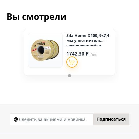
Вы смотрели
Sila Home D100, 9х7,4
мм уплотнитель
самоклеящийся,
БЕЛЫЙ, (1к-6шт.) ,
1742.30 ₽
(2*50 м)
/ шт.
@
Подписаться