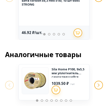
Бита torsion E6,3 Hex 5-50, 10 шт бокс
Гвоз
STRONG
1,6*2
46.92 ₽/шт.
234.
Аналогичные товары
Sila Home Р100, 9х5,5
мм уплотнитель
самоклеящийся,
ЧЕРНЫЙ, (1к-6шт.) ,
1039.50 ₽
(2*50м)
/ шт.