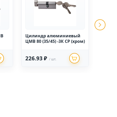
МВ
Цилиндр алюминиевый
Наклад
ЦМВ 80 (35/45) -3К CP (хром)
TRODOS
(золот
226.93 ₽
245.5
/ шт.