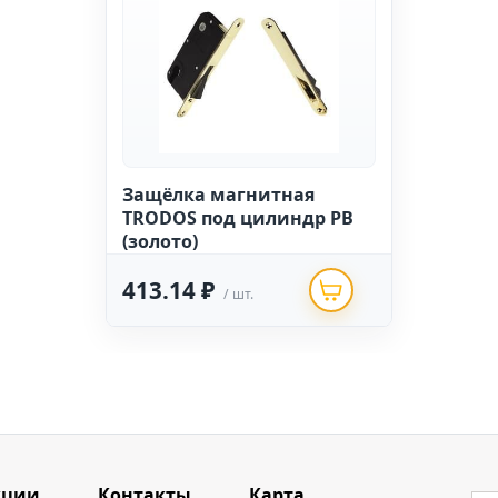
Защёлка магнитная
TRODOS под цилиндр PB
(золото)
413.14 ₽
/ шт.
кции
Контакты
Карта