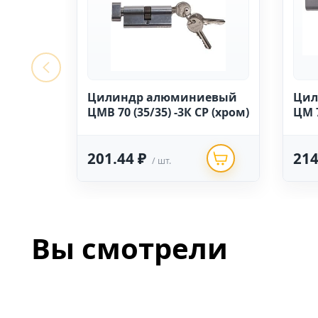
Цилиндр алюминиевый
Цил
ЦМВ 70 (35/35) -3К СР (хром)
ЦМ 7
201.44 ₽
214
/ шт.
Вы смотрели