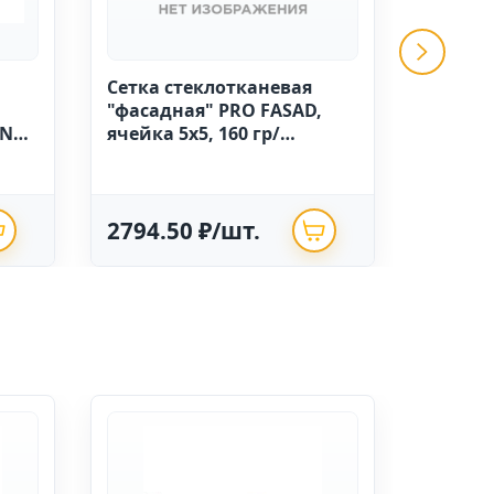
Сетка стеклотканевая
GRINDA 
"фасадная" PRO FASAD,
ручной
IN
ячейка 5х5, 160 гр/
высоко
м.кв.,1м х 50 Китай
полиэт
опрыск
2794.50 ₽/шт.
625.0