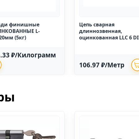
зди финишные
Цепь сварная
НКОВАННЫЕ L-
длиннозвенная,
20мм (5кг)
оцинкованная LLC 6 D
763 (20м)
4.33 ₽/Килограмм
106.97 ₽/Метр
ры