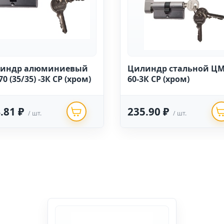
индр алюминиевый
Цилиндр стальной Ц
0 (35/35) -3К CP (хром)
60-3К CP (хром)
.81 ₽
235.90 ₽
/ шт.
/ шт.