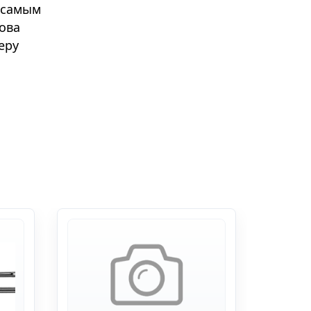
 самым
това
еру