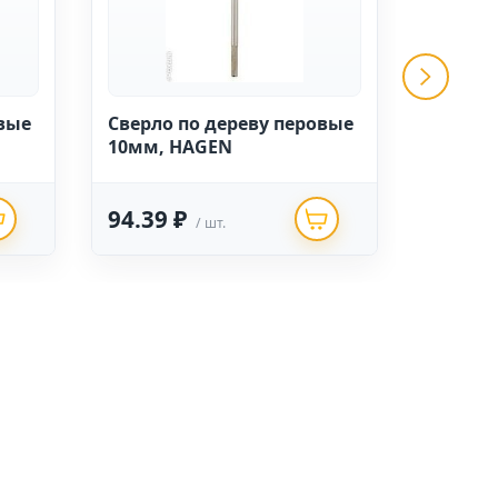
овые
Сверло по дереву перовые
Сверло
10мм, HAGEN
20мм,
94.39 ₽
79.06
/ шт.