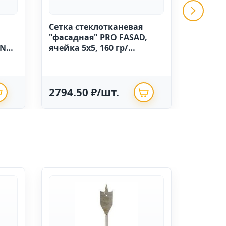
Сетка стеклотканевая
GRINDA 
"фасадная" PRO FASAD,
ручной
IN
ячейка 5х5, 160 гр/
высоко
м.кв.,1м х 50 Китай
полиэт
опрыск
2794.50 ₽/шт.
625.0