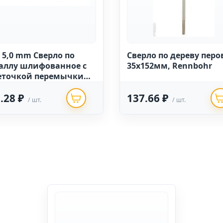
 5,0 mm Сверло по
Сверло по дереву пер
аллу шлифованное с
35х152мм, Rennbohr
еточкой перемычки
 DIN 338 (10)
.28 ₽
137.66 ₽
/ шт.
/ шт.