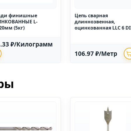
зди финишные
Цепь сварная
НКОВАННЫЕ L-
длиннозвенная,
20мм (5кг)
оцинкованная LLC 6 D
763 (20м)
4.33 ₽/Килограмм
106.97 ₽/Метр
ры