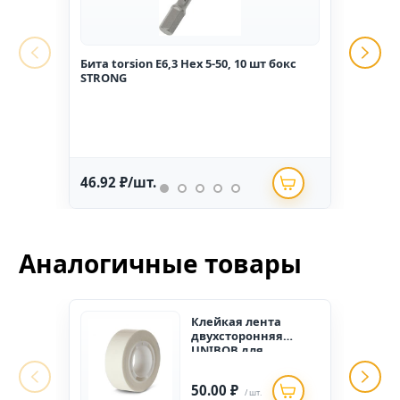
Бита torsion E6,3 Hex 5-50, 10 шт бокс
Гвоз
STRONG
1,6*2
46.92 ₽/шт.
234.
Аналогичные товары
Клейкая лента
двухсторонняя
UNIBOB для
внутренних работ
19мм * 1,5м (пена)
50.00 ₽
/ шт.