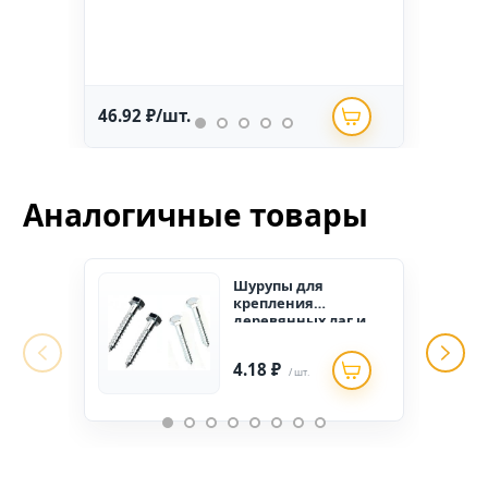
46.92 ₽/шт.
234.
Аналогичные товары
Шурупы для
крепления
деревянных лаг и
реек 6*90 (200шт.)
4.18 ₽
/ шт.