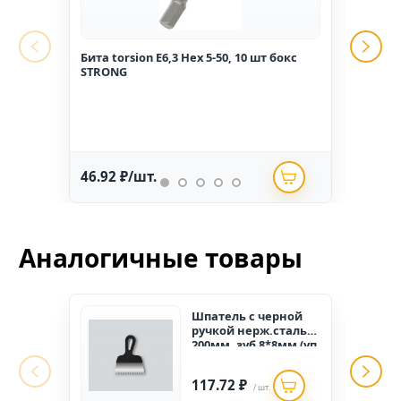
Бита torsion E6,3 Hex 5-50, 10 шт бокс
Гвоз
STRONG
1,6*2
46.92 ₽/шт.
234.
Аналогичные товары
Шпатель с черной
ручкой нерж.сталь
200мм, зуб 8*8мм (уп
12шт.)
117.72 ₽
/ шт.