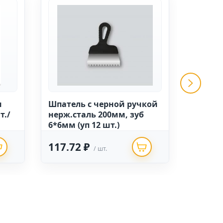
м
Шпатель с черной ручкой
Гладил
т./
нерж.сталь 200мм, зуб
280х13
6*6мм (уп 12 шт.)
полукр
мм; 0,7
117.72 ₽
502.2
/ шт.