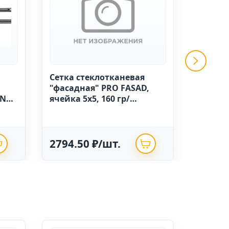
Сетка стеклотканевая
GRINDA 
"фасадная" PRO FASAD,
ручной
IN
ячейка 5х5, 160 гр/
высоко
м.кв.,1м х 50 Китай
полиэт
опрыск
2794.50 ₽/шт.
625.0