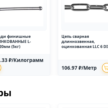
зди финишные
Цепь сварная
НКОВАННЫЕ L-
длиннозвенная,
20мм (5кг)
оцинкованная LLC 6 D
763 (20м)
4.33 ₽/Килограмм
106.97 ₽/Метр
ры