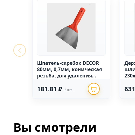
Шпатель-скребок DЕCOR
Дер
80мм, 0,7мм, коническая
шли
резьба, для удаления
230
краски (34шт./170шт.)
181.81 ₽
631
/ шт.
Вы смотрели