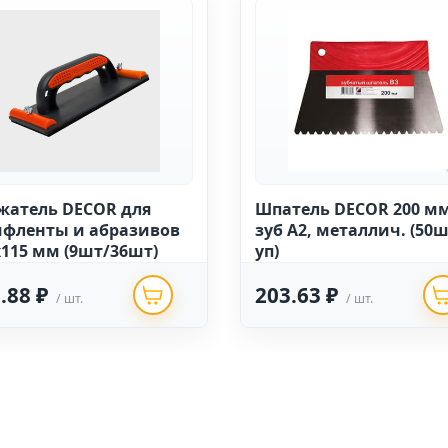
жатель DECOR для
Шпатель DECOR 200 м
фленты и абразивов
зуб А2, металлич. (50ш
х115 мм (9шт/36шт)
уп)
.88 ₽
203.63 ₽
/ шт.
/ шт.