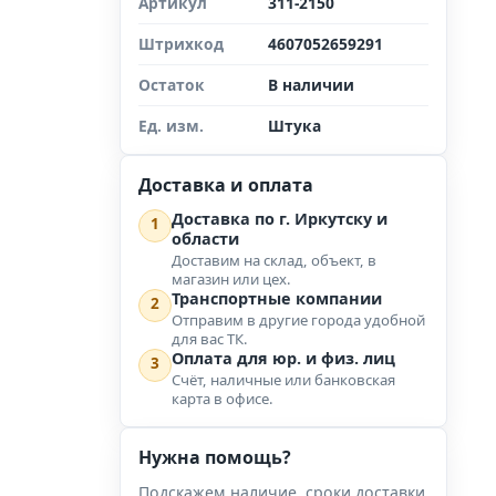
Артикул
311-2150
Штрихкод
4607052659291
Остаток
В наличии
Ед. изм.
Штука
Доставка и оплата
Доставка по г. Иркутску и
1
области
Доставим на склад, объект, в
магазин или цех.
Транспортные компании
2
Отправим в другие города удобной
для вас ТК.
Оплата для юр. и физ. лиц
3
Счёт, наличные или банковская
карта в офисе.
Нужна помощь?
Подскажем наличие, сроки доставки