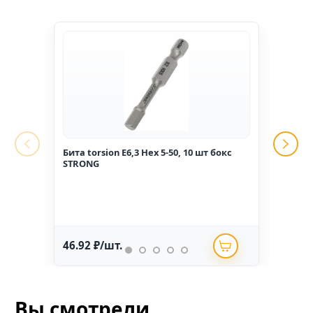
Бита torsion E6,3 Hex 5-50, 10 шт бокс
Гвоз
STRONG
1,6*2
46.92 ₽/шт.
234.
Вы смотрели