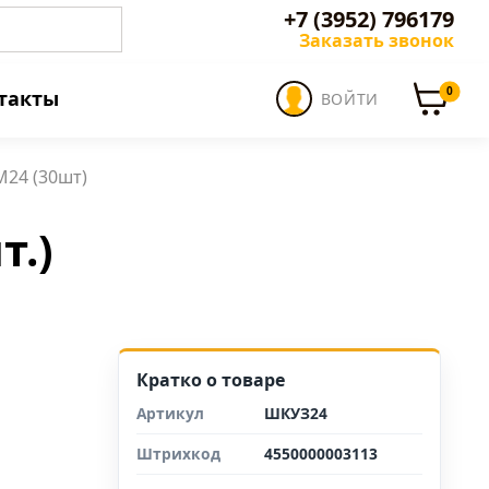
+7 (3952) 796179
Заказать звонок
0
такты
ВОЙТИ
24 (30шт)
т.)
Кратко о товаре
Артикул
ШКУЗ24
Штрихкод
4550000003113