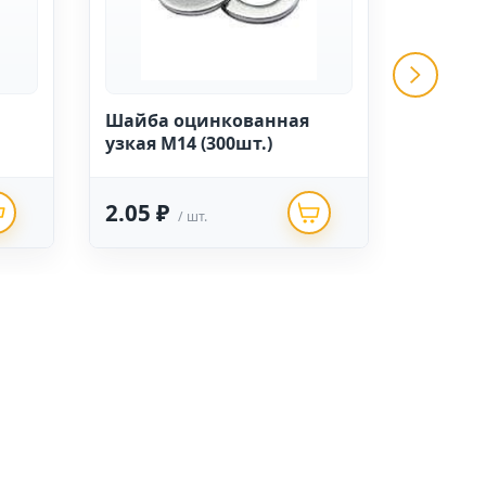
Шайба оцинкованная
Шайба
узкая М14 (300шт.)
узкая (
2.05 ₽
3.53 
/ шт.