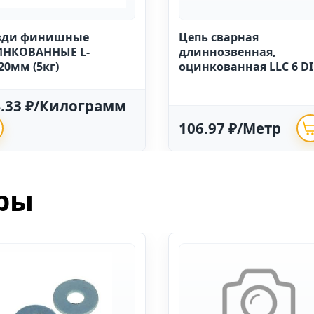
зди финишные
Цепь сварная
НКОВАННЫЕ L-
длиннозвенная,
20мм (5кг)
оцинкованная LLC 6 D
763 (20м)
4.33 ₽/Килограмм
106.97 ₽/Метр
ры