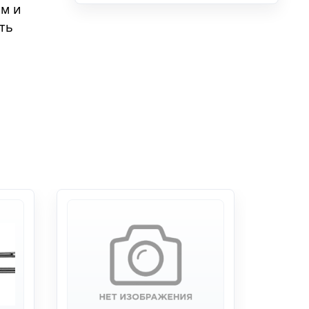
ам и
ть