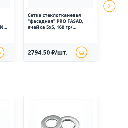
Сетка стеклотканевая
GRINDA 
"фасадная" PRO FASAD,
ручной
IN
ячейка 5х5, 160 гр/
высоко
м.кв.,1м х 50 Китай
полиэт
опрыск
2794.50 ₽/шт.
625.0