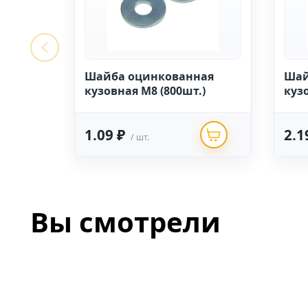
Шайба оцинкованная
Шай
кузовная М8 (800шт.)
куз
1.09 ₽
2.1
/ шт.
Вы смотрели