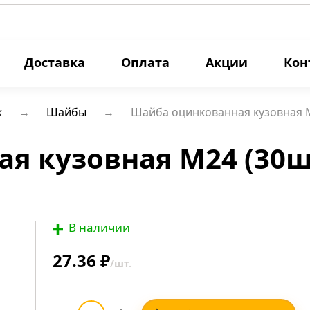
Доставка
Оплата
Акции
Кон
ж
Шайбы
Шайба оцинкованная кузовная М
я кузовная М24 (30ш
В наличии
27.36 ₽
/шт.