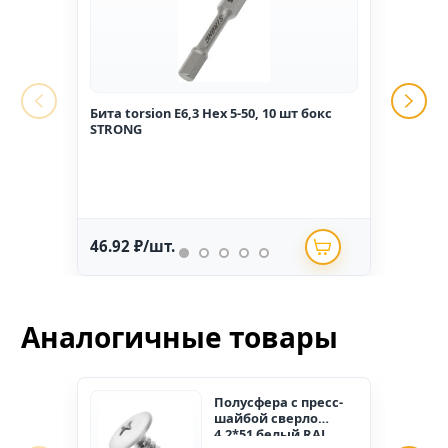
Бита torsion E6,3 Hex 5-50, 10 шт бокс
Гвоз
STRONG
1,6*2
46.92 ₽/шт.
234.
Аналогичные товары
Полусфера с пресс-
шайбой сверло
4,2*51 белый RAL