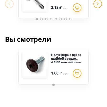
9003 (500 шт.)
2.12 ₽
/ шт.
Вы смотрели
Полусфера с пресс-
шайбой сверло
4,2*32 шоколадно-
коричневый RAL
8017 (500 шт.)
1.66 ₽
/ шт.