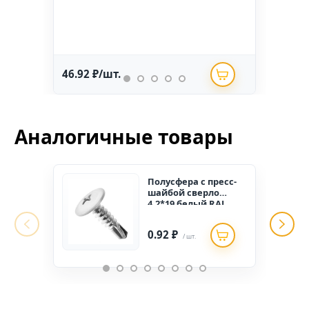
46.92 ₽/шт.
234.
Аналогичные товары
Полусфера с пресс-
шайбой сверло
4,2*19 белый RAL
9003 (1000 шт.)
0.92 ₽
/ шт.