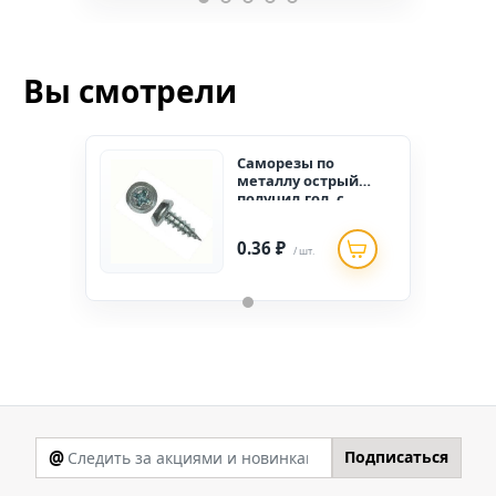
Вы смотрели
Саморезы по
металлу острый
полуцил.гол. с
нас.3,5*11 оцинк
(2000шт.)
0.36 ₽
/ шт.
@
Подписаться