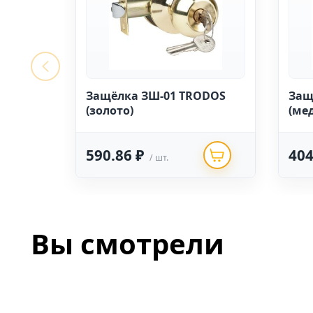
Защёлка ЗШ-01 TRODOS
Защ
(золото)
(ме
590.86 ₽
404
/ шт.
Вы смотрели