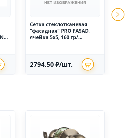
Сетка стеклотканевая
GRINDA 
"фасадная" PRO FASAD,
ручной
IN
ячейка 5х5, 160 гр/
высоко
м.кв.,1м х 50 Китай
полиэт
опрыск
2794.50 ₽/шт.
625.0