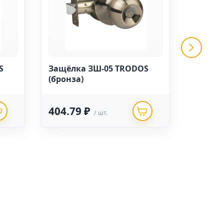
S
Защёлка ЗШ-05 TRODOS
Защёлк
(бронза)
(золото
404.79 ₽
404.7
/ шт.