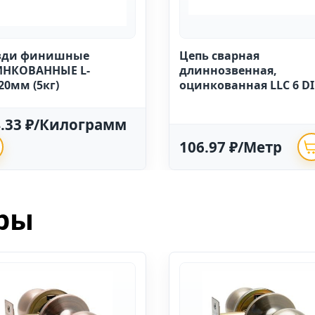
зди финишные
Цепь сварная
НКОВАННЫЕ L-
длиннозвенная,
20мм (5кг)
оцинкованная LLC 6 D
763 (20м)
4.33 ₽/Килограмм
106.97 ₽/Метр
ры