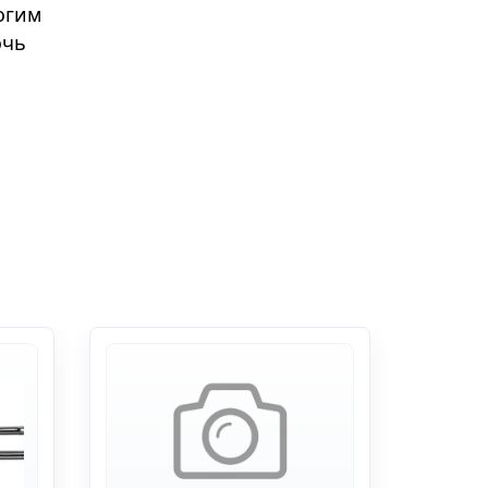
огим
очь