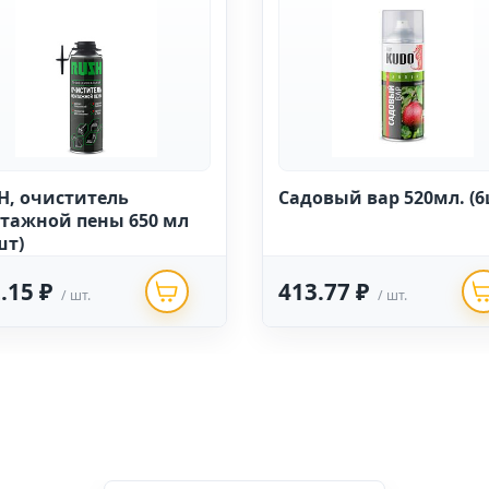
H, очиститель
Садовый вар 520мл. (6
тажной пены 650 мл
шт)
.15 ₽
413.77 ₽
/ шт.
/ шт.