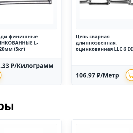
зди финишные
Цепь сварная
НКОВАННЫЕ L-
длиннозвенная,
20мм (5кг)
оцинкованная LLC 6 D
763 (20м)
4.33 ₽/Килограмм
106.97 ₽/Метр
ры