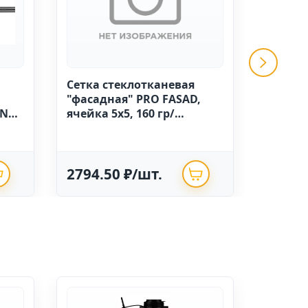
Сетка стеклотканевая
GRINDA 
"фасадная" PRO FASAD,
ручной
IN
ячейка 5х5, 160 гр/
высоко
м.кв.,1м х 50 Китай
полиэт
опрыск
2794.50 ₽/шт.
625.0