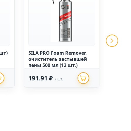
шт)
SILA PRO Foam Remover,
DONE W
очиститель застывшей
монтаж
пены 500 мл (12 шт.)
(12 шт.)
191.91 ₽
152.5
/ шт.