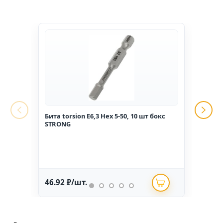
Бита torsion E6,3 Hex 5-50, 10 шт бокс
Гвоз
STRONG
1,6*2
46.92 ₽/шт.
234.