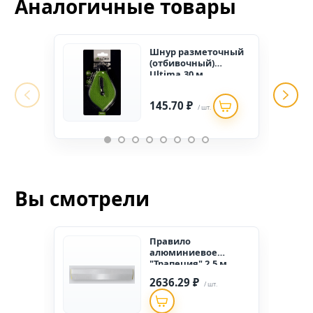
Аналогичные товары
Шнур разметочный
(отбивочный)
Ultima,30 м
(1уп-10шт.)
145.70 ₽
/ шт.
Вы смотрели
Правило
алюминиевое
"Трапеция" 2,5 м
(10шт/уп)
2636.29 ₽
/ шт.