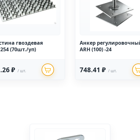
стина гвоздевая
Анкер регулировочны
254 (70шт./уп)
ARH (100) -24
.26 ₽
748.41 ₽
/ шт.
/ шт.