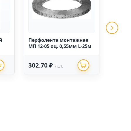
й
Перфолента монтажная
Уголок
МП 12-05 оц. 0,55мм L-25м
40*120
(100 шт
302.70 ₽
38.62
/ шт.