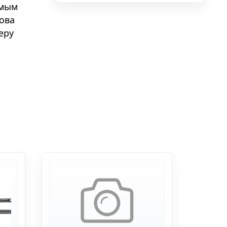
амым
това
еру