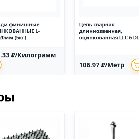
зди финишные
Цепь сварная
НКОВАННЫЕ L-
длиннозвенная,
20мм (5кг)
оцинкованная LLC 6 D
763 (20м)
4.33 ₽/Килограмм
106.97 ₽/Метр
ры