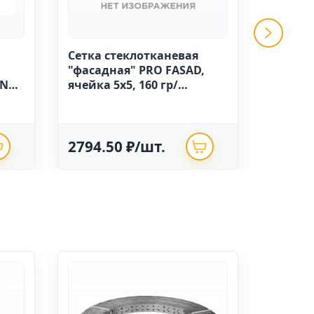
Сетка стеклотканевая
GRINDA 
"фасадная" PRO FASAD,
ручной
IN
ячейка 5х5, 160 гр/
высоко
м.кв.,1м х 50 Китай
полиэт
опрыск
2794.50 ₽/шт.
625.0