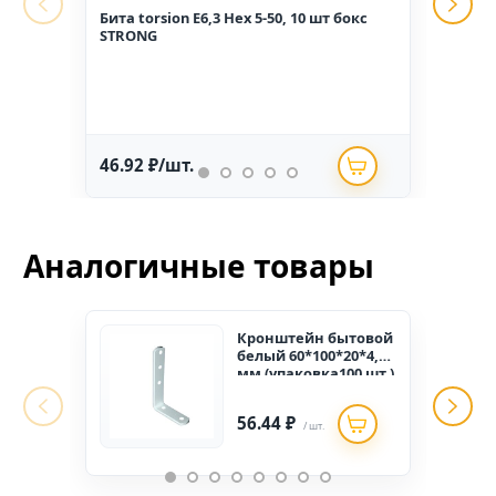
Бита torsion E6,3 Hex 5-50, 10 шт бокс
Гвоз
STRONG
1,6*2
46.92 ₽/шт.
234.
Аналогичные товары
Кронштейн бытовой
белый 60*100*20*4,0
мм (упаковка100 шт.)
56.44 ₽
/ шт.