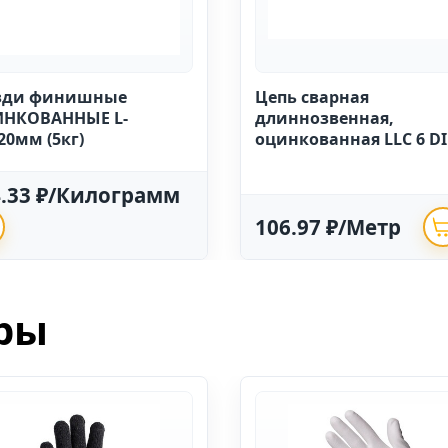
зди финишные
Цепь сварная
НКОВАННЫЕ L-
длиннозвенная,
20мм (5кг)
оцинкованная LLC 6 D
763 (20м)
4.33 ₽/Килограмм
106.97 ₽/Метр
ры