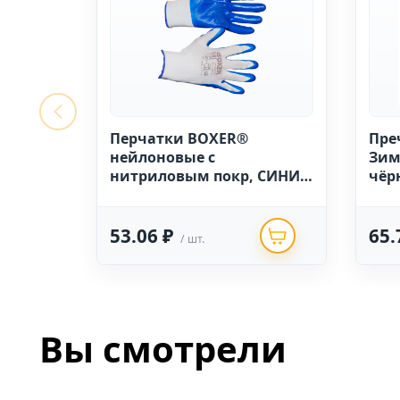
Перчатки BOXER®
Пре
нейлоновые с
Зим
нитриловым покр, СИНИЕ
чёр
(12шт.) (10р) .
53.06 ₽
65.
/ шт.
Вы смотрели