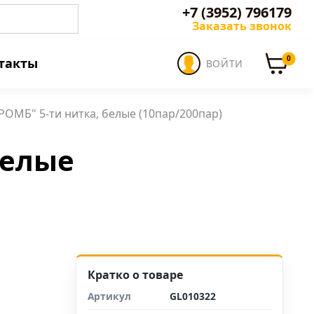
+7 (3952) 796179
Заказать звонок
0
такты
ВОЙТИ
"РОМБ" 5-ти нитка, белые (10пар/200пар)
белые
Кратко о товаре
Артикул
GL010322