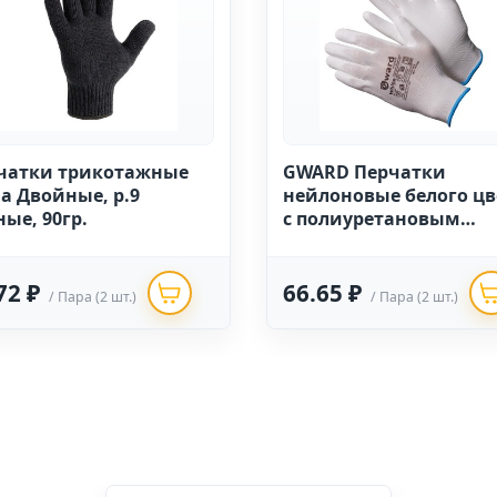
чатки трикотажные
GWARD Перчатки
а Двойные, р.9
нейлоновые белого цв
ные, 90гр.
с полиуретановым
покрытием 12/240 (ра
9)
72 ₽
66.65 ₽
/ Пара (2 шт.)
/ Пара (2 шт.)