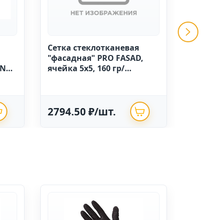
Сетка стеклотканевая
GRINDA 
"фасадная" PRO FASAD,
ручной
IN
ячейка 5х5, 160 гр/
высоко
м.кв.,1м х 50 Китай
полиэт
опрыск
2794.50 ₽/шт.
625.0