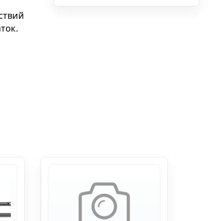
ствий
ток.