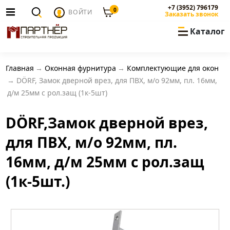
+7 (3952) 796179
0
ВОЙТИ
Заказать звонок
Каталог
Главная
Оконная фурнитура
Комплектующие для окон
DÖRF, Замок дверной врез, для ПВХ, м/о 92мм, пл. 16мм,
д/м 25мм с рол.защ (1к-5шт)
DÖRF,Замок дверной врез,
для ПВХ, м/о 92мм, пл.
16мм, д/м 25мм с рол.защ
(1к-5шт.)