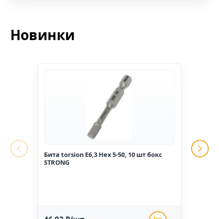
Новинки
Бита torsion E6,3 Hex 5-50, 10 шт бокс
Гвоз
STRONG
1,6*2