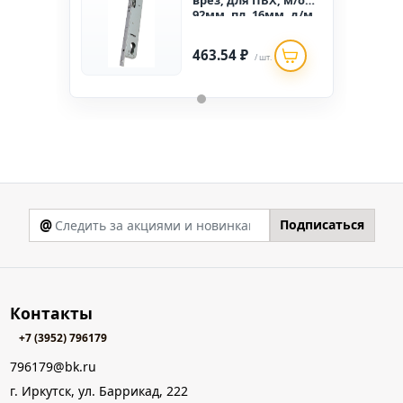
врез, для ПВХ, м/о
92мм, пл. 16мм, д/м
25мм с рол.защ
(1к-5шт.)
463.54 ₽
/ шт.
@
Подписаться
Контакты
+7 (3952) 796179
796179@bk.ru
г. Иркутск, ул. Баррикад, 222