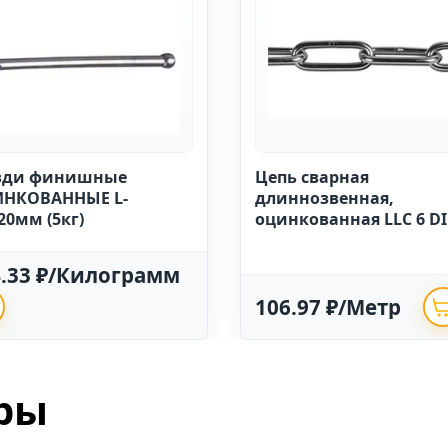
зди финишные
Цепь сварная
НКОВАННЫЕ L-
длиннозвенная,
20мм (5кг)
оцинкованная LLC 6 D
763 (20м)
4.33 ₽/Килограмм
106.97 ₽/Метр
ры