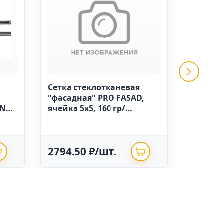
Сетка стеклотканевая
GRINDA 
"фасадная" PRO FASAD,
ручной
IN
ячейка 5х5, 160 гр/
высоко
м.кв.,1м х 50 Китай
полиэт
опрыск
2794.50 ₽/шт.
625.0