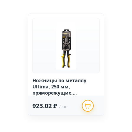
Ножницы по металлу
Ultima, 250 мм,
пряморежущие,
обрезиненные рукоятки
923.02 ₽
(1уп- 12шт.)
/ шт.