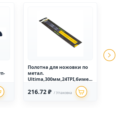
Полотна для ножовки по
Ножниц
п-
метал.
Ultima
Ultima,300мм,24TPI,бимет
двухк
ал,компл-2шт(1уп-20компл
рукоят
216.72 ₽
215.5
,1кор-200компл) NEW
/ Упаковка