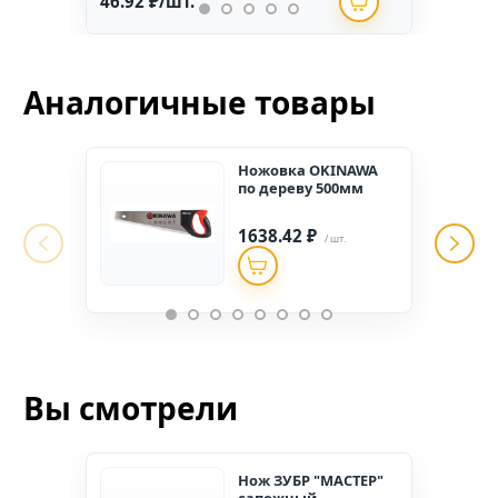
46.92 ₽/шт.
234.
Аналогичные товары
Ножовка OKINAWA
по дереву 500мм
1638.42 ₽
/ шт.
Вы смотрели
Нож ЗУБР "МАСТЕР"