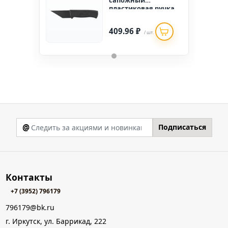
сапожный
пластиковая ручка,
лезвие из
нержавеющей стали
409.96 ₽
/ шт.
@
Подписаться
Контакты
+7 (3952) 796179
796179@bk.ru
г. Иркутск, ул. Баррикад, 222