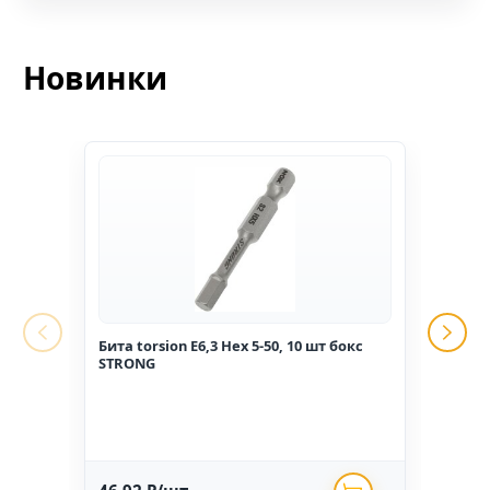
Новинки
Бита torsion E6,3 Hex 5-50, 10 шт бокс
Гвоз
STRONG
1,6*2