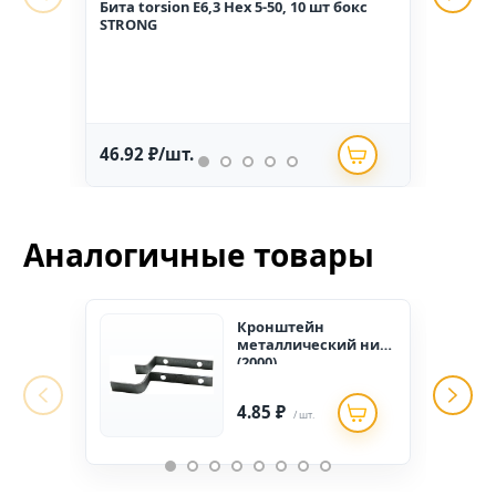
Бита torsion E6,3 Hex 5-50, 10 шт бокс
Гвоз
STRONG
1,6*2
46.92 ₽/шт.
234.
Аналогичные товары
Кронштейн
металлический низ
(2000)
4.85 ₽
/ шт.