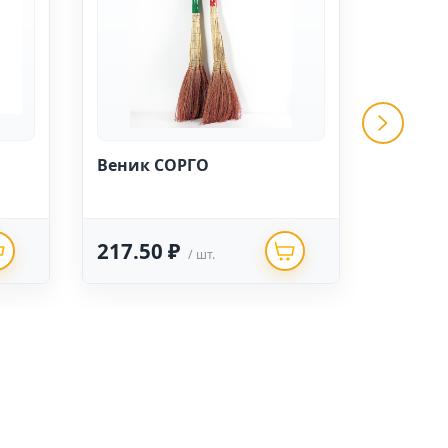
Веник СОРГО
Метла 
"Сибир
черен
217.50 ₽
245.0
/ шт.