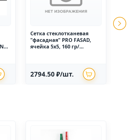
Сетка стеклотканевая
GRINDA 
"фасадная" PRO FASAD,
ручной
IN
ячейка 5х5, 160 гр/
высоко
м.кв.,1м х 50 Китай
полиэт
опрыск
2794.50 ₽/шт.
625.0