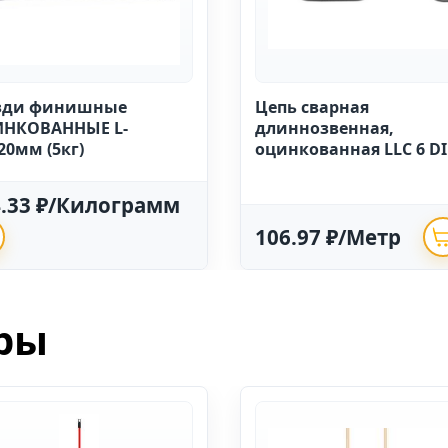
зди финишные
Цепь сварная
НКОВАННЫЕ L-
длиннозвенная,
20мм (5кг)
оцинкованная LLC 6 D
763 (20м)
4.33 ₽/Килограмм
106.97 ₽/Метр
ры