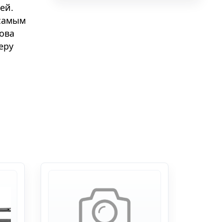
ей.
 самым
това
еру