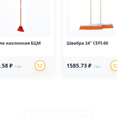
ла наклонная БЦМ
Швабра 24" CEPI-60
.58 ₽
1585.73 ₽
/ шт.
/ шт.