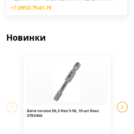
+7 (3952) 79-61-79
Новинки
Бита torsion E6,3 Hex 5-50, 10 шт бокс
Гвоз
STRONG
1,6*2