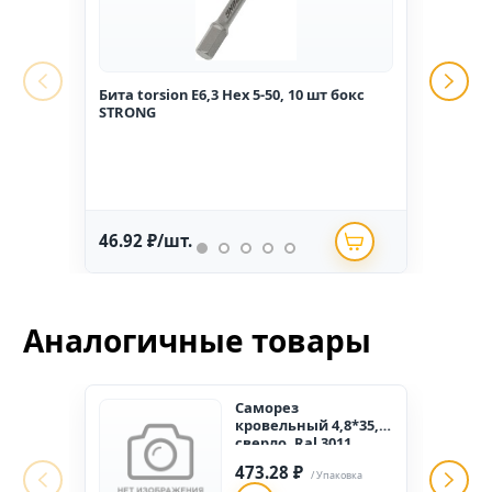
Бита torsion E6,3 Hex 5-50, 10 шт бокс
Гвоз
STRONG
1,6*2
46.92 ₽/шт.
234.
Аналогичные товары
Саморез
кровельный 4,8*35,
сверло, Ral 3011
красно-коричневый
473.28 ₽
(150 шт.) "ПАРТНЁР"
/ Упаковка