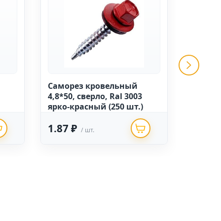
Саморез кровельный
Саморе
4,8*50, сверло, Ral 3003
4,8*35,
ярко-красный (250 шт.)
сигнал
1.87 ₽
1.84 
/ шт.