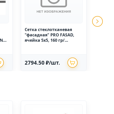
Сетка стеклотканевая
GRINDA 
"фасадная" PRO FASAD,
ручной
IN
ячейка 5х5, 160 гр/
высоко
м.кв.,1м х 50 Китай
полиэт
опрыск
2794.50 ₽/шт.
625.0