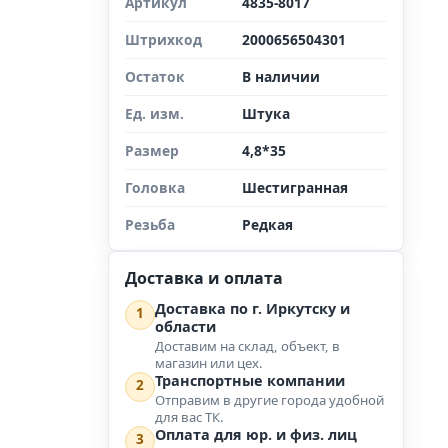
Артикул
4835-8017
Штрихкод
2000656504301
Остаток
В наличии
Ед. изм.
Штука
Размер
4,8*35
Головка
Шестигранная
Резьба
Редкая
Доставка и оплата
Доставка по г. Иркутску и
1
области
Доставим на склад, объект, в
магазин или цех.
Транспортные компании
2
Отправим в другие города удобной
для вас ТК.
Оплата для юр. и физ. лиц
3