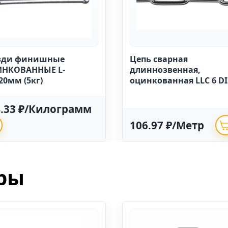
зди финишные
Цепь сварная
НКОВАННЫЕ L-
длиннозвенная,
20мм (5кг)
оцинкованная LLC 6 D
763 (20м)
4.33 ₽/Килограмм
106.97 ₽/Метр
ры